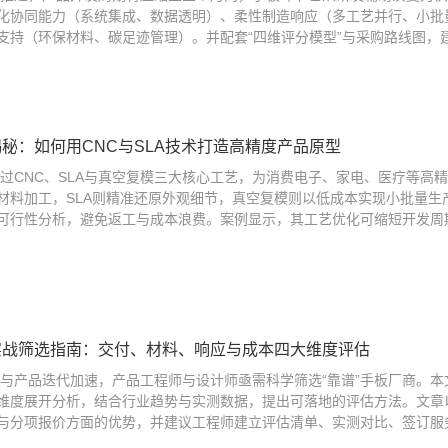
化协同能力（系统集成、数据透明）、柔性制造响应（多工艺并行、小批
持（环保材料、碳足迹管理）。并配套“四维评分模型”与采购路线图，建议
揭秘：如何用CNC与SLA技术打造高精度产品原型
板通过CNC、SLA与真空复模三大核心工艺，为消费电子、家电、医疗等高
材料加工，SLA则精准还原外观细节，真空复模则以低成本实现小批量生
可行性分析，避免返工与成本浪费。案例显示，其工艺优化可缩短开发周期
商实战筛选指南：交付、材料、响应与成本四大维度评估
波动与产品迭代加速，产品工程师与设计师亟需科学筛选“靠谱”手板厂商。
维度展开分析，结合行业趋势与实测数据，提出可落地的评估方法。文章
与分项报价方面的优势，并建议工程师建立评估清单、实测对比、签订服务