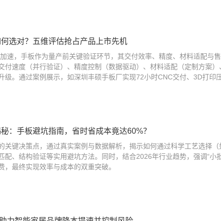
商如何选对？五维评估抢占产品上市先机
节奏加速，手板作为量产前关键验证环节，其交付效率、精度、材料适配与
交付速度（并行验证）、精度控制（数据驱动）、材料适配（定制方案）
升级。通过案例展示，如深圳丰硕手板厂实现72小时CNC交付、3D打印压
板揭秘：手板避坑指南，省时省成本竟达60%？
的关键决策点，通过真实案例与数据解析，揭示如何通过科学工艺选择（如S
料匹配、结构验证等实用避坑方法。同时，结合2026年行业趋势，强调“
费，最终实现效率与成本的双重突破。
助力智能家居品牌降本提速并控制风险