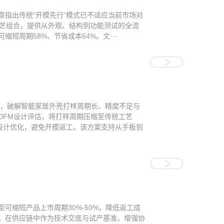
指出传统“开模先行”模式已不适应当前市场对
工艺组合，提供从外观、结构到功能测试的全流
周期58%、节省成本64%。文···
理，破解智能家居外壳打样周期长、精度不足与
DFM设计评估，将打样周期压缩至传统工艺
完成设计优化，避免开模返工。该方案支持从手板到
缩短产品上市周期30%-50%，降低返工成
率；在供应链中作为技术交底与试产基准，增强协