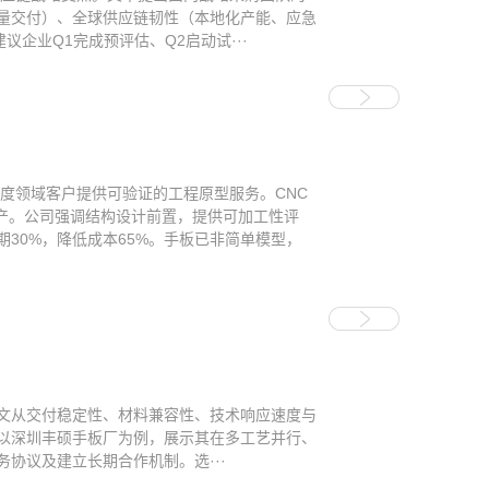
量交付）、全球供应链韧性（本地化产能、应急
企业Q1完成预评估、Q2启动试···
精度领域客户提供可验证的工程原型服务。CNC
产。公司强调结构设计前置，提供可加工性评
30%，降低成本65%。手板已非简单模型，
本文从交付稳定性、材料兼容性、技术响应速度与
以深圳丰硕手板厂为例，展示其在多工艺并行、
协议及建立长期合作机制。选···