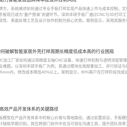
牌方，系统阐述如何通过专业手板打样实现产品快速上市与成本控制。文章
手板现已成为“量产预演”关键环节。深圳丰硕手板厂通过CNC与3D打印
容性、表面处理工艺及设计协作机制为核心优势。案例显示，采用其服务可缩短
如何破解智能家居外壳打样周期长精度低成本高的行业困局
NC加工厂家如何通过高精度五轴CNC设备、快速打样机制与透明流程管
业难题。以深圳丰硕手板厂为例，其通过模块化局部重加工、并行验证与
0.05mm内，修改成本降低40%以上。案例显示，80%客户在打样阶段
高效产品开发体系的关键路径
板模型在产品开发体系中的核心价值与落地路径。通过前置验证，手板模型可
设计缺陷早期识别。其在跨部门协作中充当可视化沟通工具，提升团队效