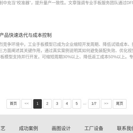
制中充当“校准器”，提升量产一致性。文章强调专业手板服务团队通过DFM
产品快速迭代与成本控制
烈竞争环境中，工业手板模型已成为企业缩短开发周期、降低试错成本、
三方面阐述其关键作用，通过真实案例说明其如何避免装配失效、优化视
板模型支持并行开发，可缩短周期30%以上、降低返工成本50%以上。专
首页
<<
1
2
3
4
5
1/7
>>
尾页
···
工艺
成功案例
画图设计
工厂设备
联系我