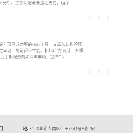
分析、工艺适配与全流程支持，确保···
提升项目成功率的核心工具。文章从结构验证、
觉呈现、提前验证性能。相比传统“设计→开模
业手板服务商如深圳丰硕，提供CN···
们
地址：
深圳市龙岗区仙田路41号A栋2层